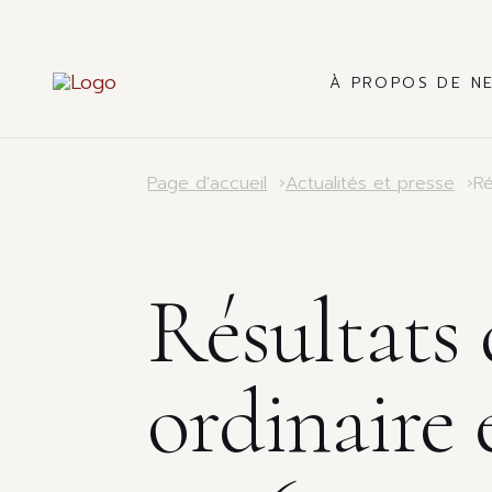
À PROPOS DE N
›
›
Ré
Page d'accueil
Actualités et presse
Résultats 
ordinaire 