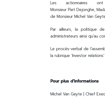
Les actionnaires o
À propos de nextensa
Monsieur Piet Dejonghe, Mad
de Monsieur Michel Van Geyt
All places you prefer
Par ailleurs, la politiqu
administrateurs ainsi qu’au c
Places for rent & sale
Le procès-verbal de l’assem
Investisseurs
la rubrique ‘Investor relations’
ESG
Actualités et presse
Pour plus d'informations
Michel Van Geyte | Chief Exe
Jobs