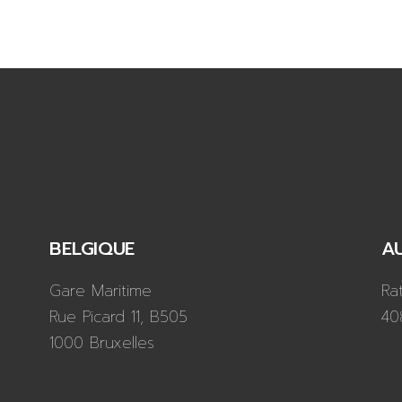
BELGIQUE
A
Gare Maritime
Ra
Rue Picard 11, B505
40
1000 Bruxelles