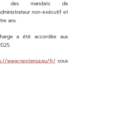
ment des mandats de
ministrateur non-exécutif et
tre ans.
écharge a été accordée aux
 2025.
s://www.nextensa.eu/fr/
sous