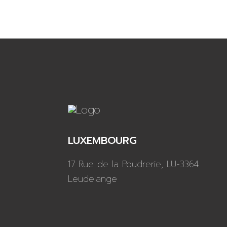
LUXEMBOURG
17 Rue de la Poudrerie, LU-3364
Leudelange